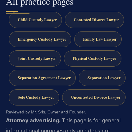
All practice pages
Child Custody Lawyer
Contested Divorce Lawyer
Emergency Custody Lawyer
Family Law Lawyer
Joint Custody Lawyer
Physical Custody Lawyer
Separation Agreement Lawyer
Separation Lawyer
Sole Custody Lawyer
Uncontested Divorce Lawyer
Reviewed by Mr. Sris, Owner and Founder.
Attorney advertising.
This page is for general
informational purposes only and does not