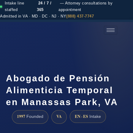
Intake line
24 / 7 /
— Attorney consultations by
staffed
365
appointment
Admitted in VA · MD · DC · NJ · NY
(888) 437-7747
(888) 437-7747 →
Abogado de Pensión
Alimenticia Temporal
en Manassas Park, VA
1997
VA
EN · ES
Founded
Intake