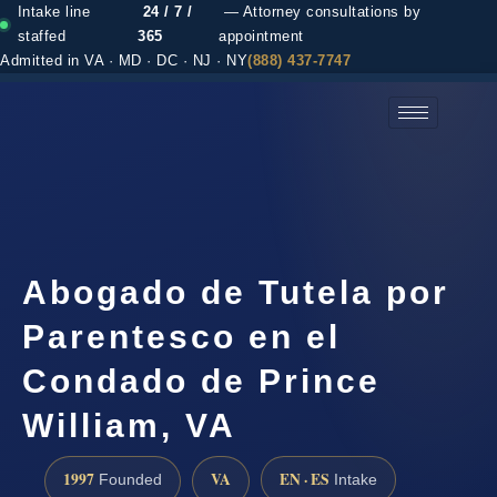
Intake line
24 / 7 /
— Attorney consultations by
staffed
365
appointment
Admitted in VA · MD · DC · NJ · NY
(888) 437-7747
(888) 437-7747 →
Abogado de Tutela por
Parentesco en el
Condado de Prince
William, VA
1997
VA
EN · ES
Founded
Intake