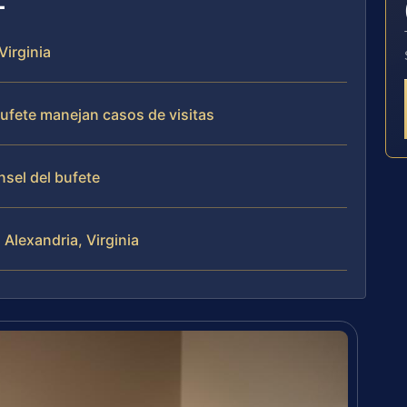
Virginia
bufete manejan casos de visitas
nsel del bufete
 Alexandria, Virginia