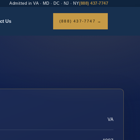
Admitted in VA · MD · DC · NJ · NY
(888) 437-7747
ct Us
(888) 437-7747 →
VA