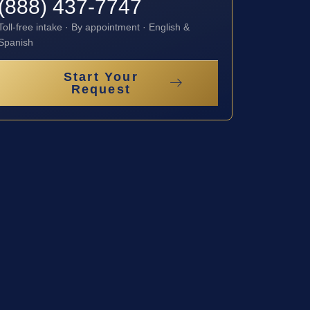
(888) 437-7747
Toll-free intake · By appointment · English &
Spanish
Start Your
Request