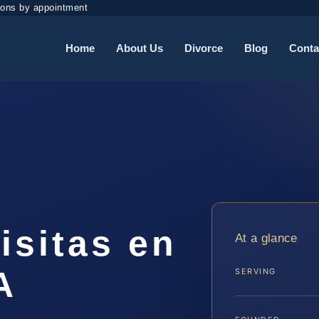
ions by appointment
Home
About Us
Divorce
Blog
Conta
isitas en
At a glance
A
SERVING