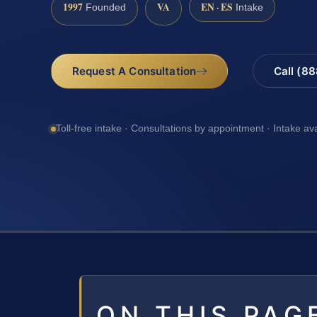
1997
VA
EN · ES
Founded
Intake
Request A Consultation
Call (8
Toll-free intake · Consultations by appointment · Intake av
ON THIS PAG