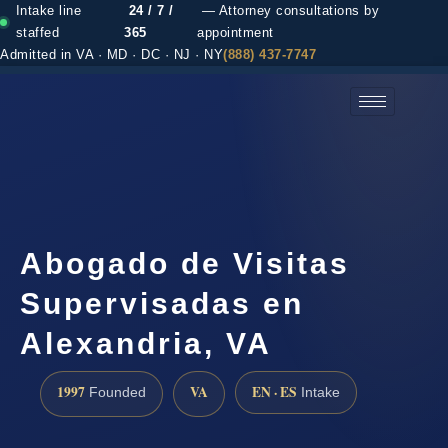
Intake line
24 / 7 /
— Attorney consultations by
staffed
365
appointment
Admitted in VA · MD · DC · NJ · NY
(888) 437-7747
(888) 437-7747 →
Abogado de Visitas
Supervisadas en
Alexandria, VA
1997
VA
EN · ES
Founded
Intake