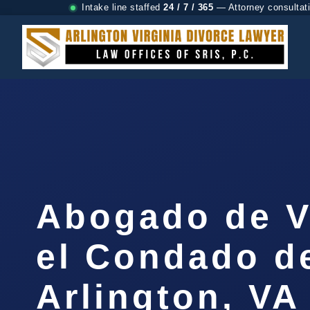
Intake line staffed
24 / 7 / 365
— Attorney consultat
Abogado de V
el Condado d
Arlington, VA