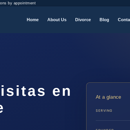
ions by appointment
Home
About Us
Divorce
Blog
Conta
isitas en
At a glance
e
SERVING