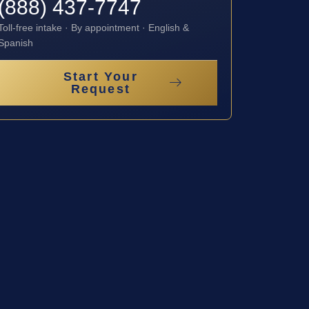
(888) 437-7747
Toll-free intake · By appointment · English &
Spanish
Start Your
Request