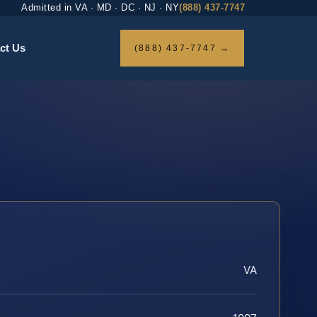
Admitted in VA · MD · DC · NJ · NY
(888) 437-7747
ct Us
(888) 437-7747 →
VA