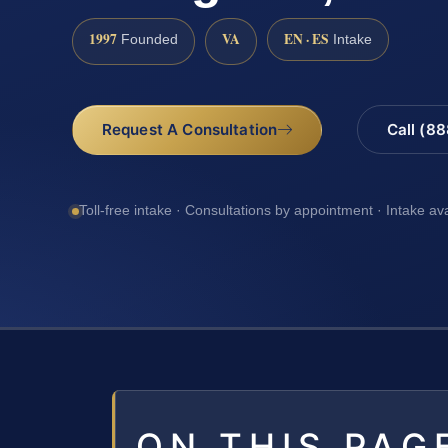
1997
VA
EN · ES
Founded
Intake
Request A Consultation
Call (8
Toll-free intake · Consultations by appointment · Intake av
ON THIS PAG