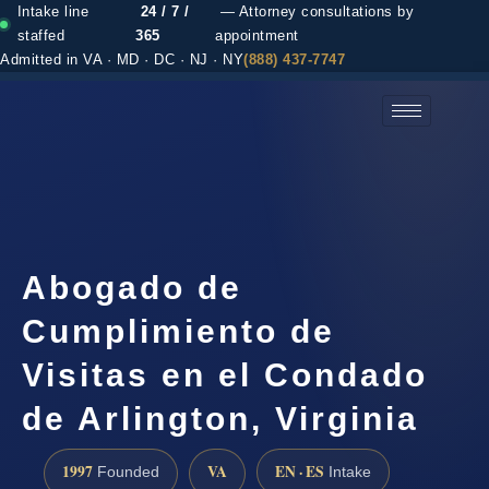
Intake line
24 / 7 /
— Attorney consultations by
staffed
365
appointment
Admitted in VA · MD · DC · NJ · NY
(888) 437-7747
(888) 437-7747 →
Abogado de
Cumplimiento de
Visitas en el Condado
de Arlington, Virginia
1997
VA
EN · ES
Founded
Intake