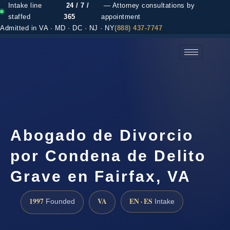
Intake line
24 / 7 /
— Attorney consultations by
staffed
365
appointment
Admitted in VA · MD · DC · NJ · NY
(888) 437-7747
(888) 437-7747 →
Abogado de Divorcio
por Condena de Delito
Grave en Fairfax, VA
1997
VA
EN · ES
Founded
Intake