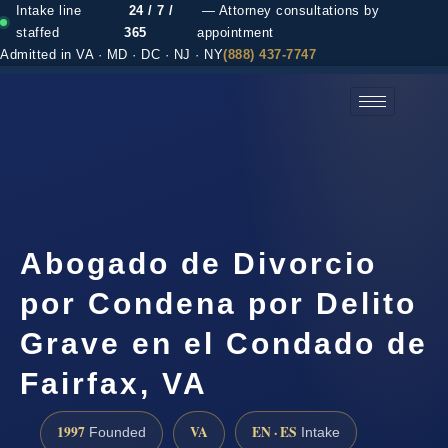
Intake line
24 / 7 /
— Attorney consultations by
staffed
365
appointment
Admitted in VA · MD · DC · NJ · NY
(888) 437-7747
(888) 437-7747 →
Abogado de Divorcio
por Condena por Delito
Grave en el Condado de
Fairfax, VA
1997
VA
EN · ES
Founded
Intake