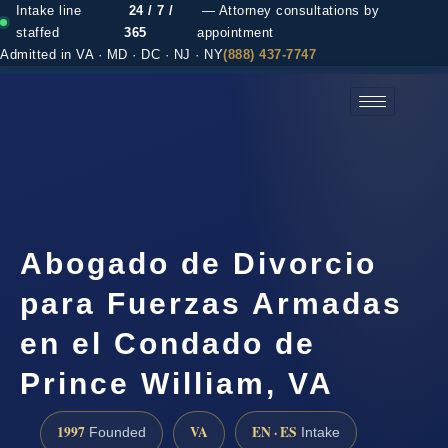
Intake line
24 / 7 /
— Attorney consultations by
staffed
365
appointment
Admitted in VA · MD · DC · NJ · NY
(888) 437-7747
(888) 437-7747 →
Abogado de Divorcio
para Fuerzas Armadas
en el Condado de
Prince William, VA
1997
VA
EN · ES
Founded
Intake