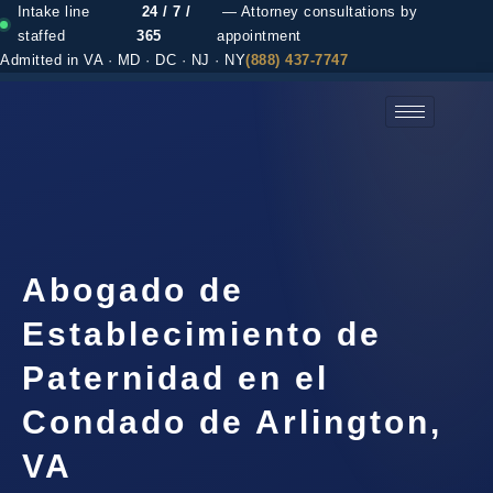
Intake line
24 / 7 /
— Attorney consultations by
staffed
365
appointment
Admitted in VA · MD · DC · NJ · NY
(888) 437-7747
(888) 437-7747 →
Abogado de
Establecimiento de
Paternidad en el
Condado de Arlington,
VA