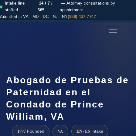
Intake line
24 / 7 /
— Attorney consultations by
staffed
365
appointment
Admitted in VA · MD · DC · NJ · NY
(888) 437-7747
(888) 437-7747 →
Abogado de Pruebas de
Paternidad en el
Condado de Prince
William, VA
1997
VA
EN · ES
Founded
Intake