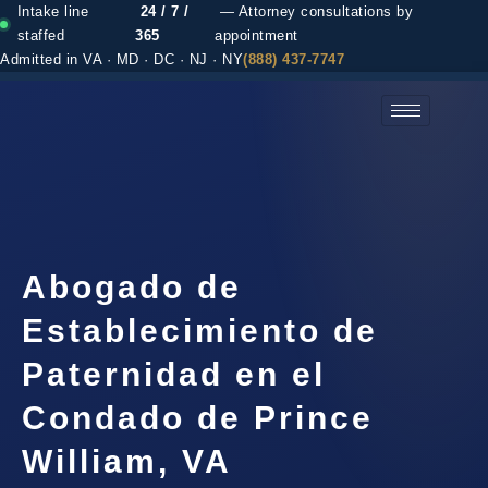
Intake line
24 / 7 /
— Attorney consultations by
staffed
365
appointment
Admitted in VA · MD · DC · NJ · NY
(888) 437-7747
(888) 437-7747 →
Abogado de
Establecimiento de
Paternidad en el
Condado de Prince
William, VA