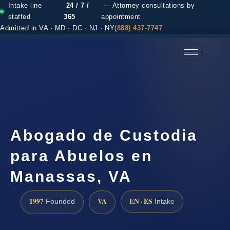
Intake line
24 / 7 /
— Attorney consultations by
staffed
365
appointment
Admitted in VA · MD · DC · NJ · NY
(888) 437-7747
(888) 437-7747 →
Abogado de Custodia
para Abuelos en
Manassas, VA
1997
VA
EN · ES
Founded
Intake