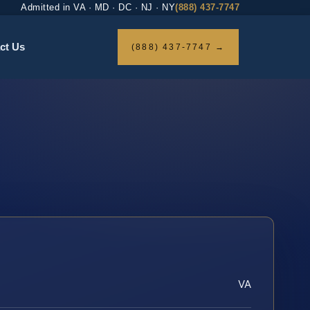
Admitted in VA · MD · DC · NJ · NY
(888) 437-7747
ct Us
(888) 437-7747 →
VA