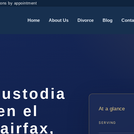
ions by appointment
Home
About Us
Divorce
Blog
Conta
ustodia
en el
At a glance
airfax,
SERVING