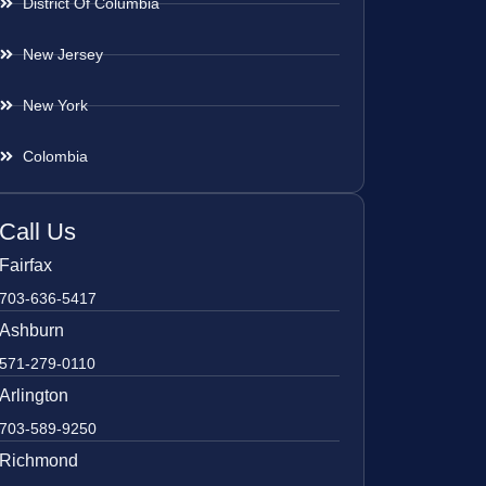
District Of Columbia
New Jersey
New York
Colombia
Call Us
Fairfax
703-636-5417
Ashburn
571-279-0110
Arlington
703-589-9250
Richmond