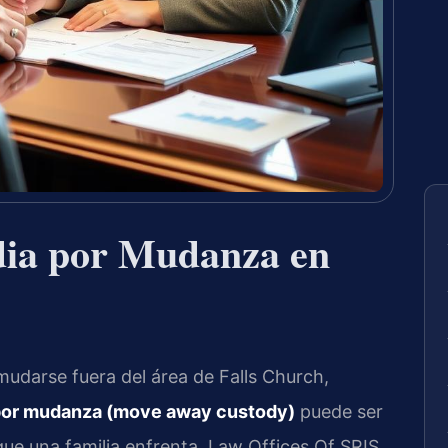
dia por Mudanza en
udarse fuera del área de Falls Church,
por mudanza (move away custody)
puede ser
e una familia enfrenta. Law Offices Of SRIS,