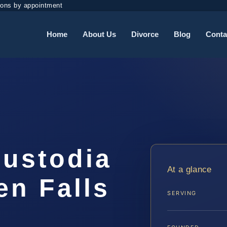
ions by appointment
Home
About Us
Divorce
Blog
Conta
ustodia
At a glance
en Falls
SERVING