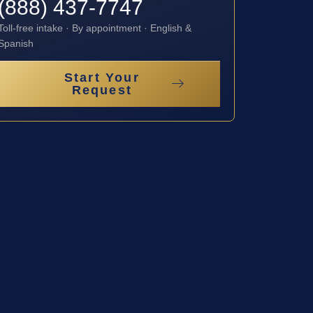
(888) 437-7747
Toll-free intake · By appointment · English &
Spanish
Start Your
Request