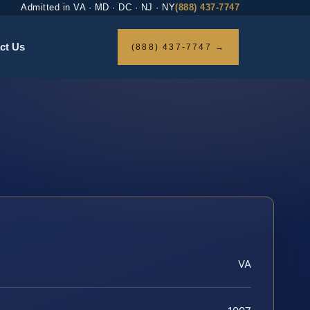
Admitted in VA · MD · DC · NJ · NY
(888) 437-7747
ct Us
(888) 437-7747 →
VA