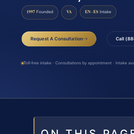
1997
VA
EN · ES
Founded
Intake
Request A Consultation
Call (8
Toll-free intake · Consultations by appointment · Intake av
ON THIS PAG