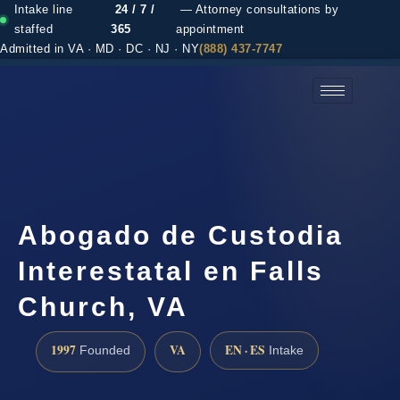
Intake line
24 / 7 /
— Attorney consultations by
staffed
365
appointment
Admitted in VA · MD · DC · NJ · NY
(888) 437-7747
(888) 437-7747 →
Abogado de Custodia
Interestatal en Falls
Church, VA
1997
VA
EN · ES
Founded
Intake