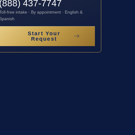
(888) 437-7747
Toll-free intake · By appointment · English &
Spanish
Start Your
Request