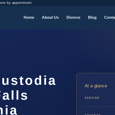
ions by appointment
Home
About Us
Divorce
Blog
Conta
ustodia
At a glance
alls
SERVING
nia