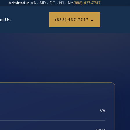
Admitted in VA · MD · DC · NJ · NY
(888) 437-7747
ct Us
(888) 437-7747 →
VA