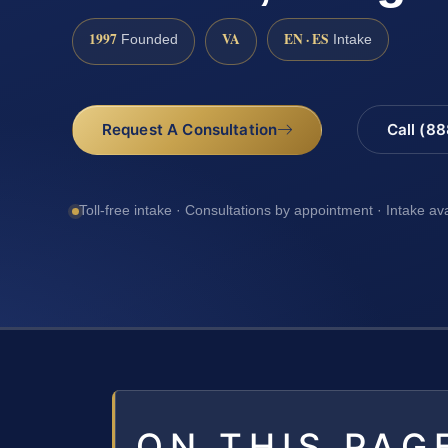
1997
VA
EN · ES
Founded
Intake
Request A Consultation
Call (8
Toll-free intake · Consultations by appointment · Intake av
ON THIS PAG