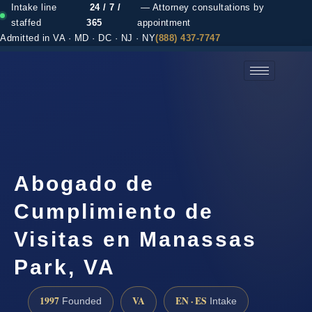
Intake line
24 / 7 /
— Attorney consultations by
staffed
365
appointment
Admitted in VA · MD · DC · NJ · NY
(888) 437-7747
(888) 437-7747 →
Abogado de
Cumplimiento de
Visitas en Manassas
Park, VA
1997
VA
EN · ES
Founded
Intake