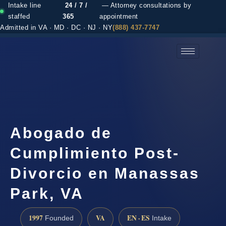
Intake line
24 / 7 /
— Attorney consultations by
staffed
365
appointment
Admitted in VA · MD · DC · NJ · NY
(888) 437-7747
(888) 437-7747 →
Abogado de
Cumplimiento Post-
Divorcio en Manassas
Park, VA
1997
VA
EN · ES
Founded
Intake