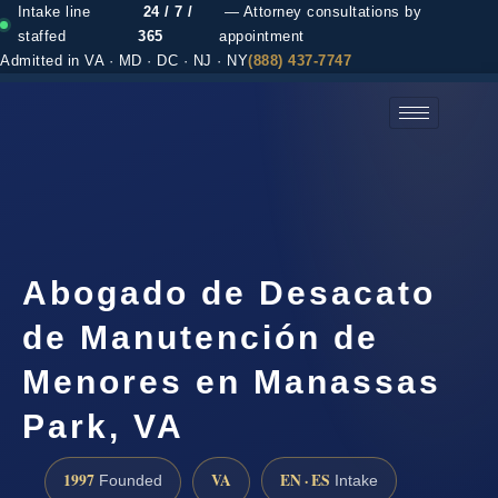
Intake line
24 / 7 /
— Attorney consultations by
staffed
365
appointment
Admitted in VA · MD · DC · NJ · NY
(888) 437-7747
(888) 437-7747 →
Abogado de Desacato
de Manutención de
Menores en Manassas
Park, VA
1997
VA
EN · ES
Founded
Intake