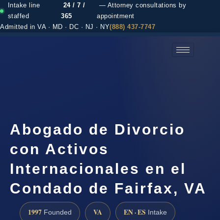
Intake line
24 / 7 /
— Attorney consultations by
staffed
365
appointment
Admitted in VA · MD · DC · NJ · NY
(888) 437-7747
(888) 437-7747 →
Abogado de Divorcio
con Activos
Internacionales en el
Condado de Fairfax, VA
1997
VA
EN · ES
Founded
Intake