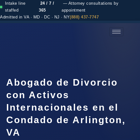
Intake line
24 / 7 /
— Attorney consultations by
staffed
365
appointment
Admitted in VA · MD · DC · NJ · NY
(888) 437-7747
(888) 437-7747 →
Abogado de Divorcio
con Activos
Internacionales en el
Condado de Arlington,
VA