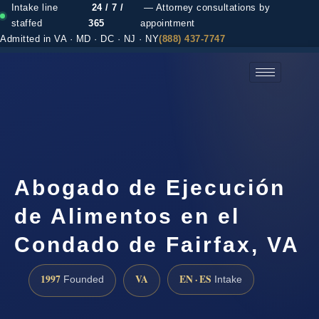
Intake line
24 / 7 /
— Attorney consultations by
staffed
365
appointment
Admitted in VA · MD · DC · NJ · NY
(888) 437-7747
(888) 437-7747 →
Abogado de Ejecución
de Alimentos en el
Condado de Fairfax, VA
1997
VA
EN · ES
Founded
Intake