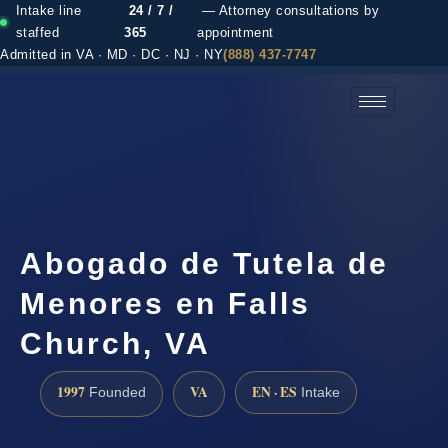
Intake line
24 / 7 /
— Attorney consultations by
staffed
365
appointment
Admitted in VA · MD · DC · NJ · NY
(888) 437-7747
(888) 437-7747 →
Abogado de Tutela de
Menores en Falls
Church, VA
1997
VA
EN · ES
Founded
Intake