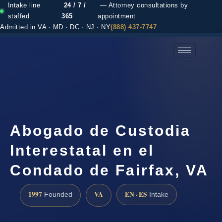
Intake line
24 / 7 /
— Attorney consultations by
staffed
365
appointment
Admitted in VA · MD · DC · NJ · NY
(888) 437-7747
(888) 437-7747 →
Abogado de Custodia
Interestatal en el
Condado de Fairfax, VA
1997
VA
EN · ES
Founded
Intake