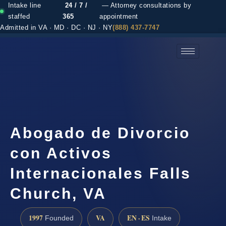
Intake line
24 / 7 /
— Attorney consultations by
staffed
365
appointment
Admitted in VA · MD · DC · NJ · NY
(888) 437-7747
(888) 437-7747 →
Abogado de Divorcio
con Activos
Internacionales Falls
Church, VA
1997
VA
EN · ES
Founded
Intake