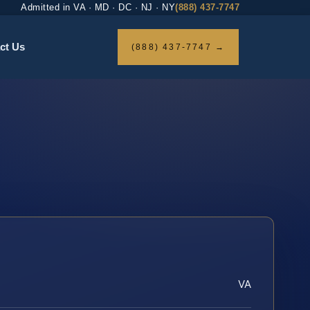
Admitted in VA · MD · DC · NJ · NY
(888) 437-7747
ct Us
(888) 437-7747 →
VA