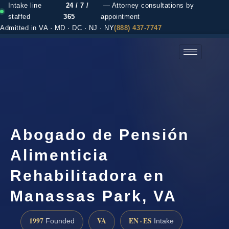
Intake line
24 / 7 /
— Attorney consultations by
staffed
365
appointment
Admitted in VA · MD · DC · NJ · NY
(888) 437-7747
(888) 437-7747 →
Abogado de Pensión
Alimenticia
Rehabilitadora en
Manassas Park, VA
1997
VA
EN · ES
Founded
Intake